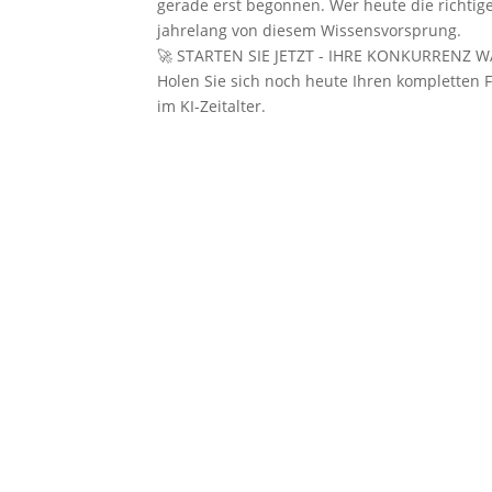
gerade erst begonnen. Wer heute die richtige
jahrelang von diesem Wissensvorsprung.
🚀 STARTEN SIE JETZT - IHRE KONKURRENZ W
Holen Sie sich noch heute Ihren kompletten 
im KI-Zeitalter.
Buch bei Amazon
Rezensionen
Zurück zu Wissen