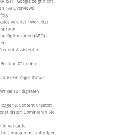
IST: • Google zeigt nicht
ten • AI Overviews
folg
los veraltet • Wer jetzt
orsprung
e Optimization (AEO) -
ten
 Content-Assistenten
Position 0" in den
, die kein Algorithmus
rtikel zur digitalen
logger & Content Creator:
ienstleister: Dominieren Sie
n in Verkäufe
che Übungen mit sofortiger