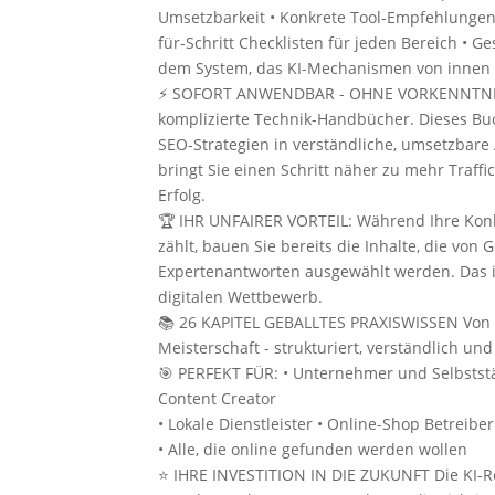
Umsetzbarkeit • Konkrete Tool-Empfehlungen (
für-Schritt Checklisten für jeden Bereich • G
dem System, das KI-Mechanismen von innen 
⚡ SOFORT ANWENDBAR - OHNE VORKENNTNIS
komplizierte Technik-Handbücher. Dieses Bu
SEO-Strategien in verständliche, umsetzbare 
bringt Sie einen Schritt näher zu mehr Traf
Erfolg.
🏆 IHR UNFAIRER VORTEIL: Während Ihre Kon
zählt, bauen Sie bereits die Inhalte, die von G
Expertenantworten ausgewählt werden. Das i
digitalen Wettbewerb.
📚 26 KAPITEL GEBALLTES PRAXISWISSEN Von 
Meisterschaft - strukturiert, verständlich un
🎯 PERFEKT FÜR: • Unternehmer und Selbstst
Content Creator
• Lokale Dienstleister • Online-Shop Betreibe
• Alle, die online gefunden werden wollen
⭐ IHRE INVESTITION IN DIE ZUKUNFT Die KI-Re