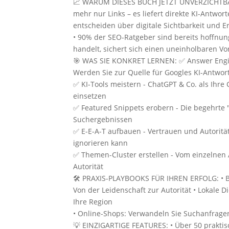
📈 WARUM DIESES BUCH JETZT UNVERZICHTBAR 
mehr nur Links – es liefert direkte KI-Antwor
entscheiden über digitale Sichtbarkeit und Er
• 90% der SEO-Ratgeber sind bereits hoffnungs
handelt, sichert sich einen uneinholbaren V
🎯 WAS SIE KONKRET LERNEN: ✅ Answer Engin
Werden Sie zur Quelle für Googles KI-Antwor
✅ KI-Tools meistern - ChatGPT & Co. als Ihre
einsetzen
✅ Featured Snippets erobern - Die begehrte "
Suchergebnissen
✅ E-E-A-T aufbauen - Vertrauen und Autorität
ignorieren kann
✅ Themen-Cluster erstellen - Vom einzelnen A
Autorität
🛠️ PRAXIS-PLAYBOOKS FÜR IHREN ERFOLG: • B
Von der Leidenschaft zur Autorität • Lokale D
Ihre Region
• Online-Shops: Verwandeln Sie Suchanfrage
💡 EINZIGARTIGE FEATURES: • Über 50 praktis